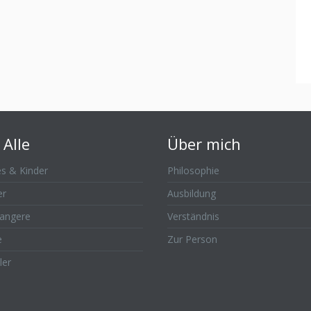
 Alle
Über mich
s & Kinder
Philosophie
er
Ausbildung
angere
Verständnis
e
Zur Person
ler