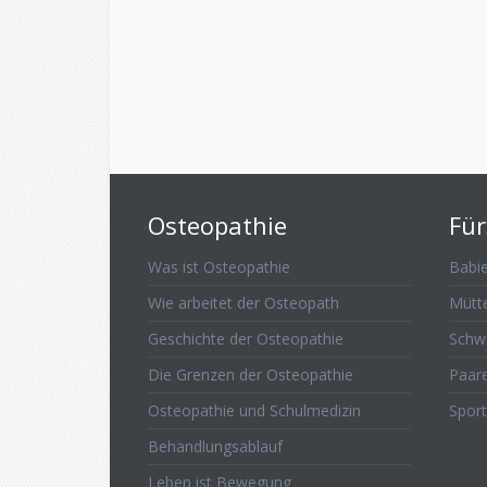
Osteopathie
Für
Was ist Osteopathie
Babie
Wie arbeitet der Osteopath
Mütt
Geschichte der Osteopathie
Schw
Die Grenzen der Osteopathie
Paar
Osteopathie und Schulmedizin
Sport
Behandlungsablauf
Leben ist Bewegung