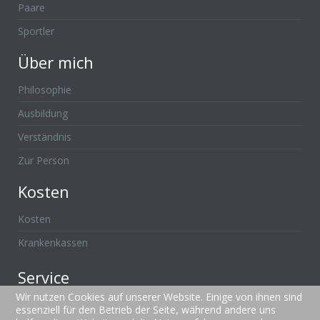
Paare
Sportler
Über mich
Philosophie
Ausbildung
Verständnis
Zur Person
Kosten
Kosten
Krankenkassen
Service
Wir nutzen Cookies auf unserer Website. Einige von ihnen sind
Impressum
essenziell für den Betrieb der Seite, während andere uns